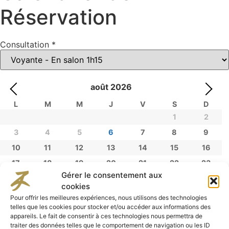
Réservation
Consultation
*
août
2026
L
M
M
J
V
S
D
1
2
3
4
5
6
7
8
9
10
11
12
13
14
15
16
17
18
19
20
21
22
23
Gérer le consentement aux
24
25
26
27
28
29
30
cookies
31
Pour offrir les meilleures expériences, nous utilisons des technologies
telles que les cookies pour stocker et/ou accéder aux informations des
06/08/2026
appareils. Le fait de consentir à ces technologies nous permettra de
traiter des données telles que le comportement de navigation ou les ID
17:30
18:45