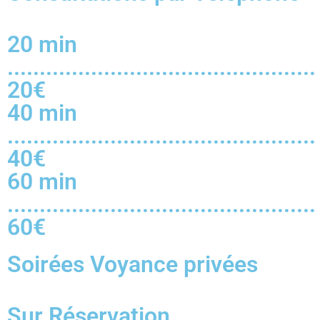
20 min
................................................
20€
40 min
................................................
40€
60 min
................................................
60€
Soirées Voyance privées
Sur Réservation