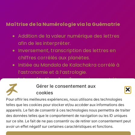
Maîtrise de la Numérologie via la Guématrie
Addition de la valeur numérique des lettres
afin de les interpréter.
Inversement, transcription des lettres en
chiffres corrélés aux planètes.
Initiée au Mandala de Kalachakra corrélé à
l’astronomie et à l’astrologie.
Interprétation des rêves,
qui peuvent être
Gérer le consentement aux
des voyages astraux ou des sauts quantiques
cookies
dans l’espace temps, permettant de
Pour offrir les meilleures expériences, nous utilisons des technologies
dépasser la vitesse de la lumière et de sonder
telles que les cookies pour stocker et/ou accéder aux informations des
notre subconscient voire même de visualiser
appareils. Le fait de consentir à ces technologies nous permettra de traiter
notre futur proche et donc de prédire,parfois,
des données telles que le comportement de navigation ou les ID uniques
sur ce site. Le fait de ne pas consentir ou de retirer son consentement peut
notre avenir.
avoir un effet négatif sur certaines caractéristiques et fonctions.
Etude sur le CHAMANISME