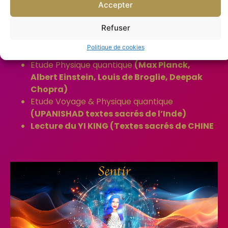
Etude sur la Géométrie divine
Accepter
Etude sur l’Energie
(Sons : infrason &
ultrason ; Lumière : infrarouge &
Refuser
ultraviolet), photons, électrons, vibrations
Politique de cookies
électrique.
Etude Physique quantique
(Max Planck,
Albert Einstein, Louis de Broglie, Deepak
Chopra)
Etude Voyage & Physique quantique
(UPANISHAD textes sacrés de l’Inde)
Lecture du YI KING (Textes sacrés de CHINE