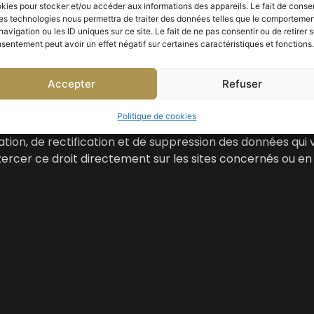
kies pour stocker et/ou accéder aux informations des appareils. Le fait de consen
es technologies nous permettra de traiter des données telles que le comporteme
navigation ou les ID uniques sur ce site. Le fait de ne pas consentir ou de retirer 
sentement peut avoir un effet négatif sur certaines caractéristiques et fonctions.
NNEES
Accepter
Refuser
tés du 06 janvier 1978, vous pouvez à tout moment modifi
ncernant étant confidentielles, Marie-Chantal ZEGANADIN
Politique de cookies
ation, de rectification et de suppression des données qui v
xercer ce droit directement sur les sites concernés ou en