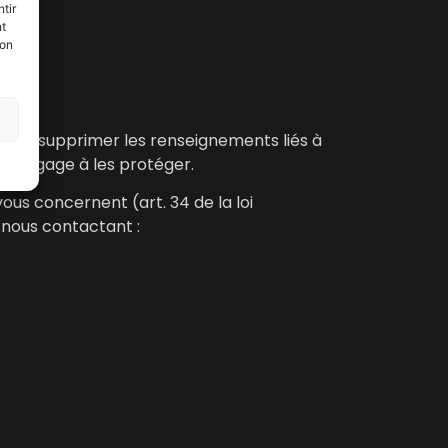
tir
nt
son
er ou supprimer les renseignements liés à
 s’engage à les protéger.
ous concernent (art. 34 de la loi
 nous contactant :